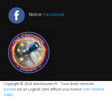
Notre
Facebook
Copyright © 2026 astrolouviers.fr - Tous droits réservés
Joomla!
est un Logiciel Libre diffusé sous licence
GNU General
Public