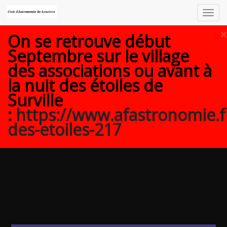
Toggl
navig
×
On se retrouve début
Septembre sur le village
des associations ou avant à
la nuit des étoiles de
Surville
:
https://www.afastronomie.f
des-etoiles-217