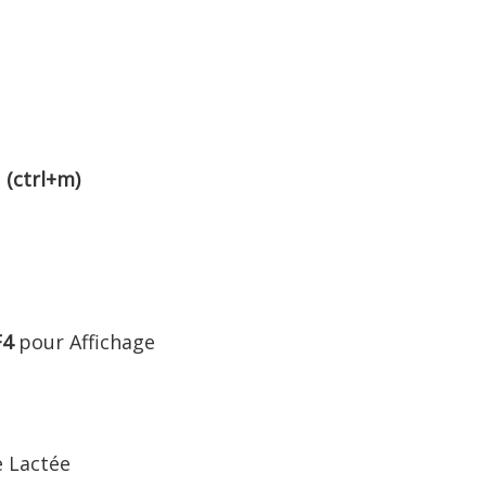
l
(ctrl+m)
F4
pour Affichage
e Lactée