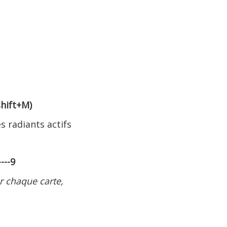
shift+M
)
s radiants actifs
---9
r chaque carte,