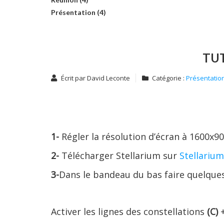
Présentation (4)
TUT
Écrit par
David Leconte
Catégorie :
Présentatio
1-
Régler la résolution d’écran à 1600x900
2-
T
é
l
é
char
g
er
S
tellarium sur
Stellariu
3-
Dans le bandeau du bas faire quelques
Activer les lignes des constellations
(C)