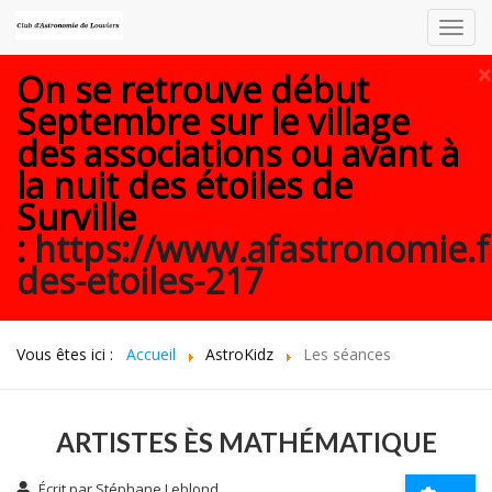
Toggl
navig
×
On se retrouve début
Septembre sur le village
des associations ou avant à
la nuit des étoiles de
Surville
:
https://www.afastronomie.f
des-etoiles-217
Vous êtes ici :
Accueil
AstroKidz
Les séances
ARTISTES ÈS MATHÉMATIQUE
Écrit par
Stéphane Leblond